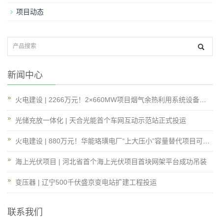
项目动态
新闻中心
火电建设 | 2266万元！2×660MW项目烟气余热利用系统设备中标公示
光储充放一体化 | 天合光能首个车网互动示范站正式投运
火电建设 | 880万元！华能珞璜电厂“上大压小”容量替代项目可研报告编制中标公示
海上光伏项目 | 河北省首个海上光伏项目首块网架平台成功吊装
变压器 | 辽宁500千伏盛京变电站扩建工程投运
联系我们