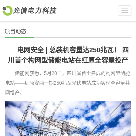
Toggl
navig
项目动态
电网安全 | 总装机容量达250兆瓦！ 四
川首个构网型储能电站在红原全容量投产
储能网获悉，5月20日，四川省首个建成的构网型储能
电站——红原安曲一期250兆瓦光伏电站成功实现全容量并
网投产。